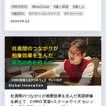
#BEENOS
#BeeCruise
#働く環境
#働く人
#越境EC
#グローバルコマース
#グローバル
2023.09.22
Global Innovation
社員間のつながりが相乗効果を生んだ英語研修
を終えて CHRO 宮坂×スクールウィズ セレン