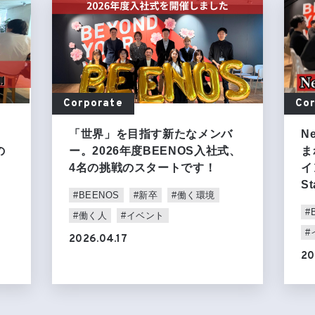
Corporate
Co
「世界」を目指す新たなメンバ
N
の
ー。2026年度BEENOS入社式、
ま
4名の挑戦のスタートです！
イ
St
#BEENOS
#新卒
#働く環境
#
#働く人
#イベント
#
2026.04.17
20