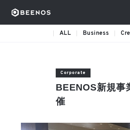
ALL
Business
Cre
Corporate
BEENOS新規
催