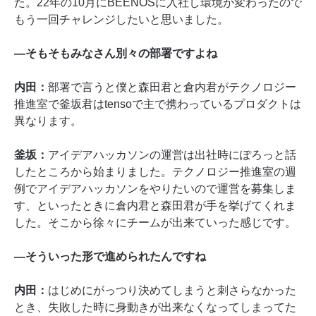
た。22年の10月にBEENOSに入社し環境が変わったので
もう一回チャレンジしたいと思いました。
―そもそもみなさん別々の部署ですよね
内田：
部署で言うと僕と森田君と倉内君がテクノロジー
推進室で釜坂君はtensoで主で携わっているプロダクトは
異なります。
釜坂：
アイデアハッカソンの運営は出社時にぽろっと話
したところから始まりました。テクノロジー推進室の週
例でアイデアハッカソンをやりたいので運営を募集しま
す、といったときに倉内君と森田君が手を挙げてくれま
した。そこから徐々にチームが出来ていった感じです。
―そういった形で進められたんですね
内田：
はじめにがっつり決めてしまうと刺さらなかった
とき、失敗した時に身動きが出来なくなってしまってた