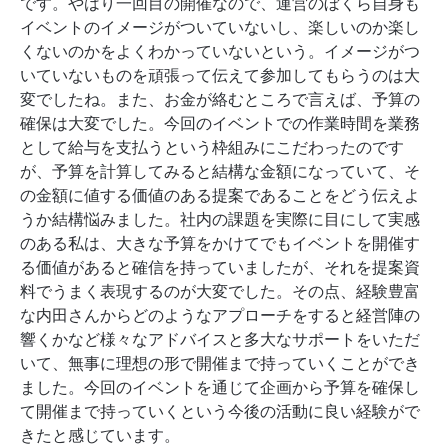
です。やはり一回目の開催なので、運営のぼくら自身も
イベントのイメージがついていないし、楽しいのか楽し
くないのかをよくわかっていないという。イメージがつ
いていないものを頑張って伝えて参加してもらうのは大
変でしたね。また、お金が絡むところで言えば、予算の
確保は大変でした。今回のイベントでの作業時間を業務
として給与を支払うという枠組みにこだわったのです
が、予算を計算してみると結構な金額になっていて、そ
の金額に値する価値のある提案であることをどう伝えよ
うか結構悩みました。社内の課題を実際に目にして実感
のある私は、大きな予算をかけてでもイベントを開催す
る価値があると確信を持っていましたが、それを提案資
料でうまく表現するのが大変でした。その点、経験豊富
な内田さんからどのようなアプローチをすると経営陣の
響くかなど様々なアドバイスと多大なサポートをいただ
いて、無事に理想の形で開催まで持っていくことができ
ました。今回のイベントを通じて企画から予算を確保し
て開催まで持っていくという今後の活動に良い経験がで
きたと感じています。