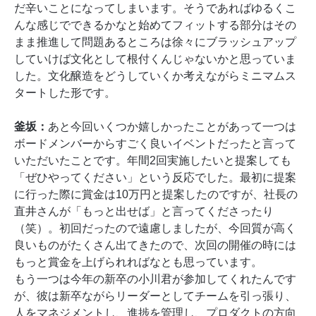
だ辛いことになってしまいます。そうであればゆるくこ
んな感じでできるかなと始めてフィットする部分はその
まま推進して問題あるところは徐々にブラッシュアップ
していけば文化として根付くんじゃないかと思っていま
した。文化醸造をどうしていくか考えながらミニマムス
タートした形です。
釜坂：
あと今回いくつか嬉しかったことがあって一つは
ボードメンバーからすごく良いイベントだったと言って
いただいたことです。年間2回実施したいと提案しても
「ぜひやってください」という反応でした。最初に提案
に行った際に賞金は10万円と提案したのですが、社長の
直井さんが「もっと出せば」と言ってくださったり
（笑）。初回だったので遠慮しましたが、今回質が高く
良いものがたくさん出てきたので、次回の開催の時には
もっと賞金を上げられればなとも思っています。
もう一つは今年の新卒の小川君が参加してくれたんです
が、彼は新卒ながらリーダーとしてチームを引っ張り、
人をマネジメントし、進捗を管理し、プロダクトの方向