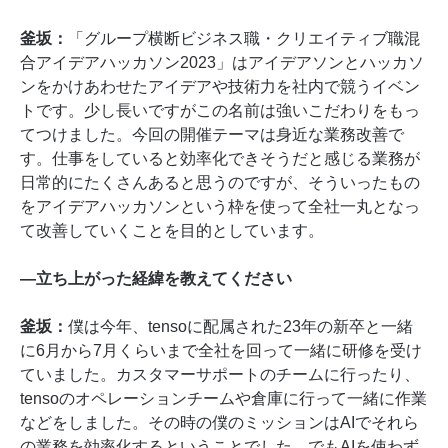
釜坂：
「グループ横断ビジネス職・クリエイティブ職混
合アイデアハッカソン2023」はアイデアソンとハッカソ
ンをかけあわせたアイデアや技術力を社内で競うイベン
トです。少し長いですがこの名前は強いこだわりをもっ
てつけました。今回の開催テーマは身近な業務改善で
す。仕事をしていると効率化できそうだと感じる業務が
日常的にたくさんあると思うのですが、そういったもの
をアイデアハッカソンという枠を使って全社一丸となっ
て改善していくことを目的としています。
―立ち上がった経緯を教えてください
釜坂：
僕は今年、tensoに配属された23年の新卒と一緒
に6月から7月くらいまで全社を回って一緒に研修を受け
ていました。カスタマーサポートのチームに行ったり、
tensoのオペレーションチームや倉庫に行って一緒に作業
などをしました。その時の僕のミッションはAIでそれら
の業務を効率化するということでした。でもAIを使わず