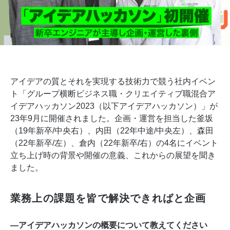
アイデアの質とそれを実現する技術力で競う社内イベン
ト「グループ横断ビジネス職・クリエイティブ職混合ア
イデアハッカソン2023（以下アイデアハッカソン）」が
23年9月に開催されました。企画・運営を担当した釜坂
（19年新卒/中央右）、内田（22年中途/中央左）、森田
（22年新卒/左）、倉内（22年新卒/右）の4名にイベント
立ち上げ時の背景や開催の意義、これからの展望を聞き
ました。
業務上の課題を皆で解決できればと企画
―アイデアハッカソンの概要について教えてください