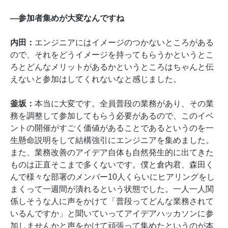
―参加者集めが大変なんですね
内田：
エンジニアにはイメージのつかないところがある
ので、それをどうイメージを持ってもらうかというとこ
ろとどんなメリットがあるかというところはちゃんと伝
えないと参加はしてくれないなと感じました。
釜坂：
本当に大変です。全員普段の業務があり、その業
務を調整して参加してもらう必要があるので、このイベ
ントの開催がすごく価値があることであるというのを一
生懸命説明をして結構強引にエンジニアを集めました。
また、業務改善のアイデア自体も自然発生的に出てきた
ものは正直そこまで多くないです。僕と倉内君、森田く
んで様々な部署のメンバー10人くらいにヒアリングをし
まくって一週間が潰れるという状態でした。一人一人関
係しそうな人に声をかけて「普段ってどんな業務されて
いるんですか」と聞いていってアイデアハッカソンに参
加しませんかと声をかけて頑張って集めたというのが本