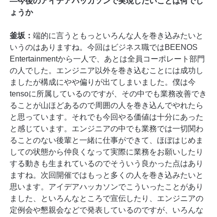
―今後のアイデアハッカソンで実現したいことは何でし
ょうか
釜坂：
端的に言うともっといろんな人を巻き込みたいと
いうのはありますね。今回はビジネス職ではBEENOS
Entertainmentから一人で、あとは全員コーポレート部門
の人でした。エンジニア以外を巻き込むことには成功し
ましたが構成にやや偏りが出てしまいました。僕は今
tensoに所属しているのですが、その中でも業務改善でき
ることが山ほどあるので周囲の人を巻き込んでやれたら
と思っています。それでも今回やる価値は十分にあった
と感じています。エンジニアの中でも業務では一切関わ
ることのない後輩と一緒に仕事ができて、ほぼはじめま
しての状態から仲良くなって実際に業務をお願いしたり
する動きも生まれているのでそういう良かった点はあり
ますね。次回開催ではもっと多くの人を巻き込みたいと
思います。アイデアハッカソンでこういったことがあり
ました、といろんなところで宣伝したり、エンジニアの
定例会や懇親会などで発表しているのですが、いろんな