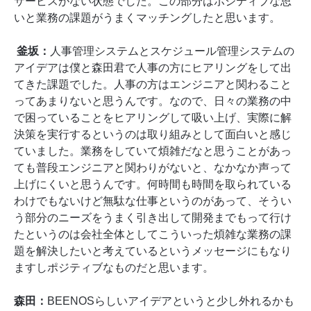
サービスがない状態でした。この部分はポジティブな思
いと業務の課題がうまくマッチングしたと思います。
釜坂：
人事管理システムとスケジュール管理システムの
アイデアは僕と森田君で人事の方にヒアリングをして出
てきた課題でした。人事の方はエンジニアと関わること
ってあまりないと思うんです。なので、日々の業務の中
で困っていることをヒアリングして吸い上げ、実際に解
決策を実行するというのは取り組みとして面白いと感じ
ていました。業務をしていて煩雑だなと思うことがあっ
ても普段エンジニアと関わりがないと、なかなか声って
上げにくいと思うんです。何時間も時間を取られている
わけでもないけど無駄な仕事というのがあって、そうい
う部分のニーズをうまく引き出して開発までもって行け
たというのは会社全体としてこういった煩雑な業務の課
題を解決したいと考えているというメッセージにもなり
ますしポジティブなものだと思います。
森田：
BEENOSらしいアイデアというと少し外れるかも