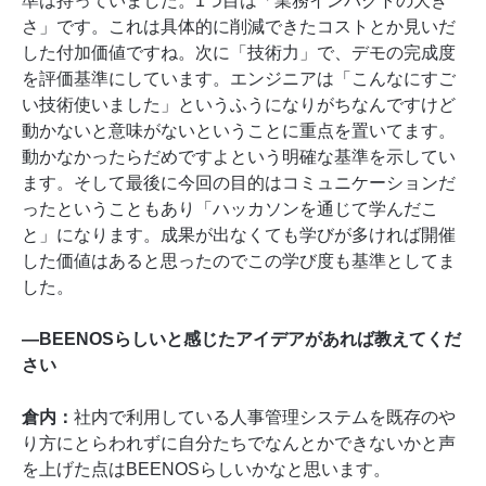
準は持っていました。1つ目は「業務インパクトの大き
さ」です。これは具体的に削減できたコストとか見いだ
した付加価値ですね。次に「技術力」で、デモの完成度
を評価基準にしています。エンジニアは「こんなにすご
い技術使いました」というふうになりがちなんですけど
動かないと意味がないということに重点を置いてます。
動かなかったらだめですよという明確な基準を示してい
ます。そして最後に今回の目的はコミュニケーションだ
ったということもあり「ハッカソンを通じて学んだこ
と」になります。成果が出なくても学びが多ければ開催
した価値はあると思ったのでこの学び度も基準としてま
した。
―BEENOSらしいと感じたアイデアがあれば教えてくだ
さい
倉内：
社内で利用している人事管理システムを既存のや
り方にとらわれずに自分たちでなんとかできないかと声
を上げた点はBEENOSらしいかなと思います。