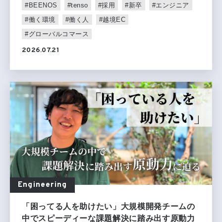
#BEENOS
#tenso
#採用
#新卒
#エンジニア
#働く環境
#働く人
#越境EC
#グローバルコマース
2026.07.21
Engineering
「困ってる人を助けたい」大規模開発チームの
中でスピーディーな課題解決に踏み出す原動力