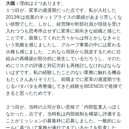
大槻：
理由は２つあります。
１つ目が、変革の過渡期だった点です。私が入社した
2013年は祖業のネットプライスの業績があまり芳しくな
い状態でした。しかし、経営陣や幹部社員が現状を受け
入れつつも思考停止せずに変革に前向きな組織と感じた
ことです。面接してくれた方々からは何とかしなきゃと
いう気概を感じましたし、グループ事業の中には変わる
火種も感じました。これなら現状から脱皮するために仕
組みの再構築が部分的に発生しているだろうし、そのた
めにリスクの評価と対応方針も再検討しなければならな
いはずです。私の経験したことのない業務に触れる機会
もたくさんありそうだし、前職までに変革の過渡期で生
じるバタバタを再整備してきた経験をBEENOSで発揮で
きると思ったためです。
２つ目が、当時の上司が良い意味で「内部監査人っぽく
なかった」点です。当時私は内部統制を構築し評価する
ことがミッションの募集枠に応募しました。一般的にル
ールに基づいて業務が遂行できているか？を監査した