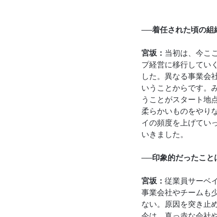
──着任された頃の組
宮坂：
当初は、今こ
プ経営に移行してい
した。異なる事業会
いうことからです。
うことがスタート地
柔らかいものをやり
イの頻度を上げてい
いきました。
──印象的だったこと
宮坂：
従業員サーベ
事業会社やチームも
ない。原因を突き止
今は、真っ赤な会社