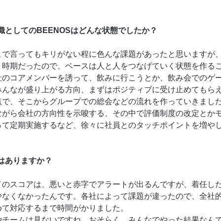
織としてのBEENOSはどんな状態でしたか？
こで言ってもキリがない程に色んな課題があったと思いますが
く時期だったので、ベースは人と人をつなげていく状態を作る
社のコアメンバーを誘って、飲みに行こうとか、飲み会でのゲ
みんなが盛り上がる方向、まずはポジティブに受け止めてもら
点で、そこからグループでの総会などの流れを作っていきま
ながら会社の方向性を示唆する、その中で評価制度の改定とか
って定期実施するなど、徐々に社員とのタッチポイントを増や
はありますか？
イのスコアは、悪いと赤字でアラートが出るんですが、着任し
少なくなかったんです。各社によって課題が違ったので、全社
めて対応するまで時間がかりました。
やチームは見ないですね。おそらく、みんなでやった結果なん