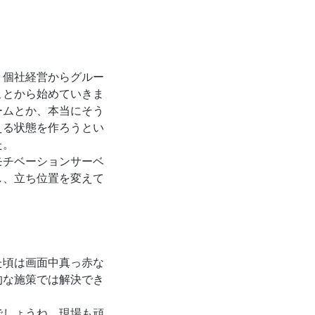
、個社経営からグルー
ことから始めていきま
ームとか、本当にそう
える状態を作ろうとい
した。
モチベーションサーベ
し、立ち位置を変えて
た頃は画面中真っ赤な
的な施策では解決でき
でしょうね。現場も頑