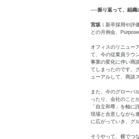
──振り返って、組
宮坂：
新卒採用や評価
との月例会、Purp
オフィスのリニューア
て、今の従業員ラウ
事業の変化に伴い商
てしまったのです。
ューアルして、商談
また、今のグローバ
ったり、会社のことが
「自立和尊」を軸に
現場と合意しながら進
に広がっていき、グル
そうやって、横でつ