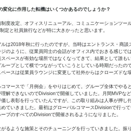
織の変化に作用した転機はいくつかあるのでしょうか？
制度改定、オフィスリニューアル、コミュニケーションツールの統一
ose制定と社員旅行などが特に大きかったと思います。
ルは2018年秋に行ったのですが、当時はエントランス・商談
ンジのように、従業員同士の会話がオフィス内でおきる感じで
談スペースが有効な場所ではなくなってきて、結果として誰も
グループとして横でつながっていこうとしている時期だったの
スペースは従業員ラウンジに変更して社外からはクローズドな
ルコマースで「月例会」をやりはじめて。グループ全体でやる
理解できないのでDivisionで開催していました。月間MVPな
評価し表彰を行っていたんですが、この取り組みは人事が押し
めていきました。最初はグローバルコマースDivisionで行っ
ープのすべてのDivisionで開催されるようになりました。
ながるような施策とそのチューニングを行っていきました。振