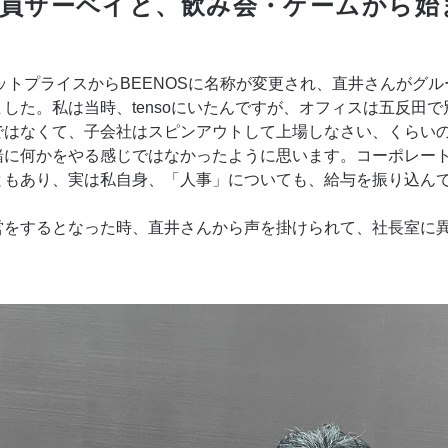
員サーベイと、飲み会・ゲームから始
ネットプライスからBEENOSに名称が変更され、直井さんがグル
した。私は当時、tensoにいたんですが、オフィスは五反田
ではなくて、子会社はスピンアウトして上場しなさい、くらい
緒に何かをやる感じではなかったように思います。コーポレー
ともあり、実は私自身、「人事」についても、給与を振り込ん
営をするとなった時、直井さんから声を掛けられて、社長室に