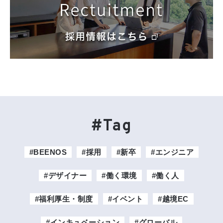
#Tag
#BEENOS
#採用
#新卒
#エンジニア
#デザイナー
#働く環境
#働く人
#福利厚生・制度
#イベント
#越境EC
#インキュベーション
#グローバル