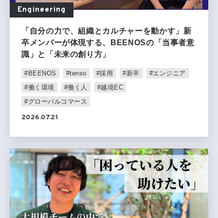
Engineering
「自分の力で、組織とカルチャーを動かす」新
卒メンバーが体現する、BEENOSの「当事者意
識」と「未来の創り方」
#BEENOS
#tenso
#採用
#新卒
#エンジニア
#働く環境
#働く人
#越境EC
#グローバルコマース
2026.07.21